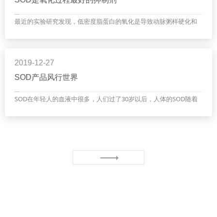
最近的实验研究发现，低密度脂蛋白的氧化是导致动脉粥样硬化和
心脏病的关键因素。氧化了的胆固醇极易粘在血管壁上，形成动脉
粥样硬化、动脉阻塞，增加心脏负荷，严重的会诱发...
2019-12-27
SOD产品风行世界
SOD在年轻人的血液中很多，人们过了30岁以后，人体的SOD随着
人体组织的老化产生率逐渐下降，这样人体内的SOD剩余率过低就
会产生各种疾病。另外，某些原因也会导致人体产生过多的活...