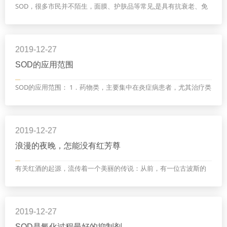
SOD，很多市民并不陌生，面膜、护肤品等常见,是具有抗衰老、免
疫调节、调节血脂、抗辐射、美容功能的物质之一。但如果说，直
接饮用的SOD，可能就有很多市民不了解。济阳的红芳尊...
2019-12-27
SOD的应用范围
SOD的应用范围： 1．药物类，主要集中在炎症病患者，尤其治疗类
风湿关节炎、慢性多发性关节炎、心肌梗塞、心血管病、肿瘤患者
以及放射性治疗炎症病患者； 2．用于生化制药，作为...
2019-12-27
浪漫的夜晚，怎能没有红芳尊
有关红酒的起源，流传着一个美丽的传说：从前，有一位古波斯的
国王非常喜欢葡萄，于是把吃不完的葡萄藏在密封的缸中，并写上
毒药二字，以防他人偷吃。国王日理万机，很快便忘...
2019-12-27
SOD是氧化过程最好的抑制剂