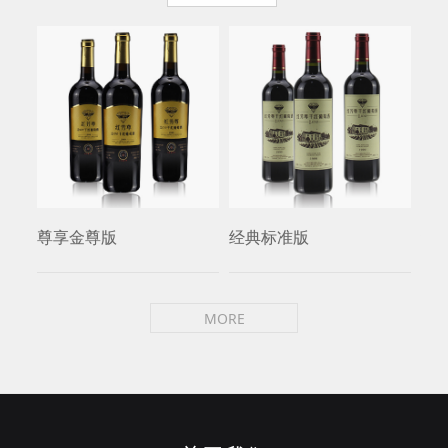
尊享金尊版
经典标准版
红
MORE