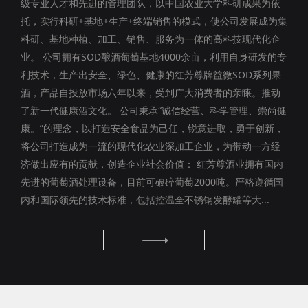
级专业人才和先进的管理团队，以中国农业大学科研成果为依
托，实行科研+基地+生产+终端销售的模式，使公司发展成为集
科研、基地种植、加工、销售、服务为一体的高科技现代化企
业。 公司拥有SOD酿酒葡萄基地4000余亩，利用自身研发的专
利技术，生产出安全、绿色、健康的红芳尊牌益微SOD系列果
酒，产品自投放市场六年以来，受到广大消费者的亲睐。推动
了新一代健康酒文化。 公司秉承“诚信经营、科学管理、崇尚健
康。”的理念，以打造安全食品为己任，锐意进取，勇于创新，
将公司打造成为一流的现代化农业深加工企业，为带动一方经
济做出应有的贡献，创造企业社会价值： 红芳尊酒业拥有国内
先进的葡萄酒处理设备，目前可破碎葡萄2000吨。严格遵循国
内和国际领先的技术标准，包括控温全不锈钢发酵罐等大...