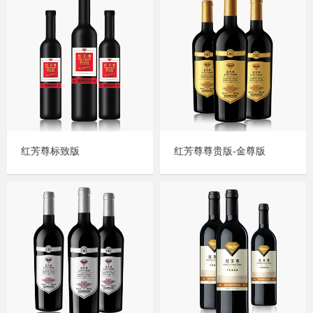
红芳尊标致版
红芳尊尊贵版-金尊版