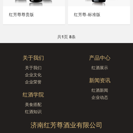
红芳尊尊贵版
红芳尊-标准版
共
1
页
8
条
关于我们
产品中心
关于我们
红酒展示
企业文化
新闻资讯
企业荣誉
红酒新闻
红酒学院
企业动态
美食搭配
红酒知识
济南红芳尊酒业有限公司